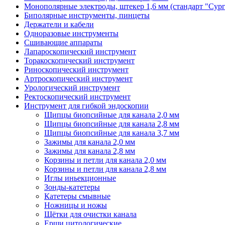
Монополярные электроды, штекер 1,6 мм (стандарт "Сур
Биполярные инструменты, пинцеты
Держатели и кабели
Одноразовые инструменты
Сшивающие аппараты
Лапароскопический инструмент
Торакоскопический инструмент
Риноскопический инструмент
Артроскопический инструмент
Урологический инструмент
Ректоскопический инструмент
Инструмент для гибкой эндоскопии
Щипцы биопсийные для канала 2,0 мм
Щипцы биопсийные для канала 2,8 мм
Щипцы биопсийные для канала 3,7 мм
Зажимы для канала 2,0 мм
Зажимы для канала 2,8 мм
Корзины и петли для канала 2,0 мм
Корзины и петли для канала 2,8 мм
Иглы иньекционные
Зонды-катетеры
Катетеры смывные
Ножницы и ножы
Щётки для очистки канала
Ерши цитологические