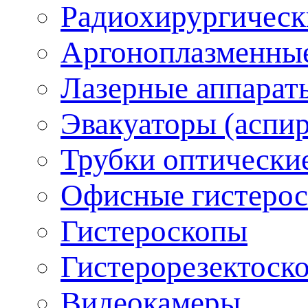
Радиохирургическ
Аргоноплазменные
Лазерные аппарат
Эвакуаторы (аспи
Трубки оптически
Офисные гистеро
Гистероскопы
Гистерорезектоск
Видеокамеры