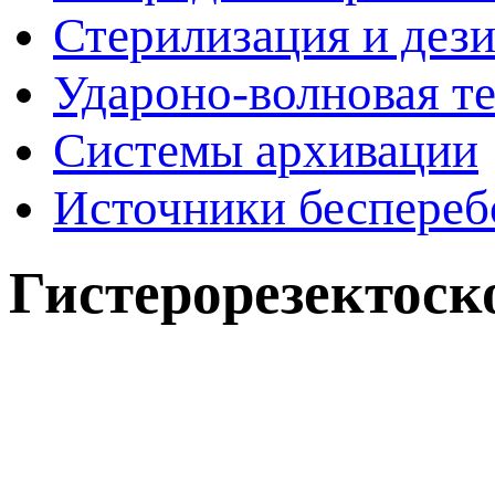
Стерилизация и дез
Удароно-волновая т
Системы архивации
Источники беспереб
Гистерорезектос