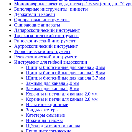
Монополярные электроды, штекер 1,6 мм (стандарт "Сур
Биполярные инструменты, пинцеты
Держатели и кабели
Одноразовые инструменты
Сшивающие аппараты
Лапароскопический инструмент
Торакоскопический инструмент
Риноскопический инструмент
Артроскопический инструмент
Урологический инструмент
Ректоскопический инструмент
Инструмент для гибкой эндоскопии
Щипцы биопсийные для канала 2,0 мм
Щипцы биопсийные для канала 2,8 мм
Щипцы биопсийные для канала 3,7 мм
Зажимы для канала 2,0 мм
Зажимы для канала 2,8 мм
Корзины и петли для канала 2,0 мм
Корзины и петли для канала 2,8 мм
Иглы иньекционные
Зонды-катетеры
Катетеры смывные
Ножницы и ножы
Щётки для очистки канала
Ерши цитологические