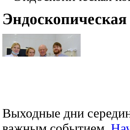
Эндоскопическая 
Выходные дни середин
важным событием.
Нау