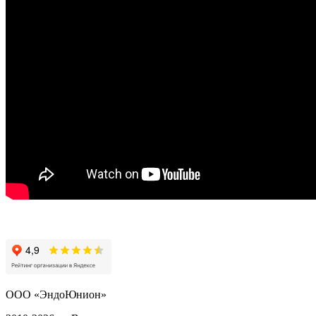
ООО «ЭндоЮнион»