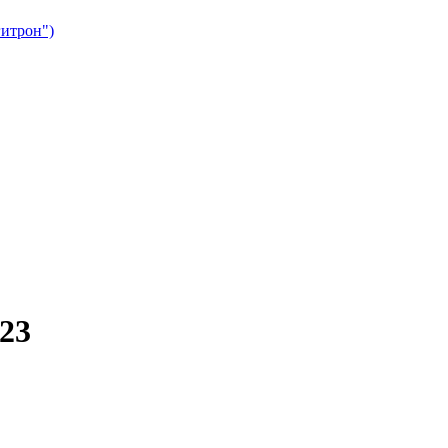
гитрон")
23