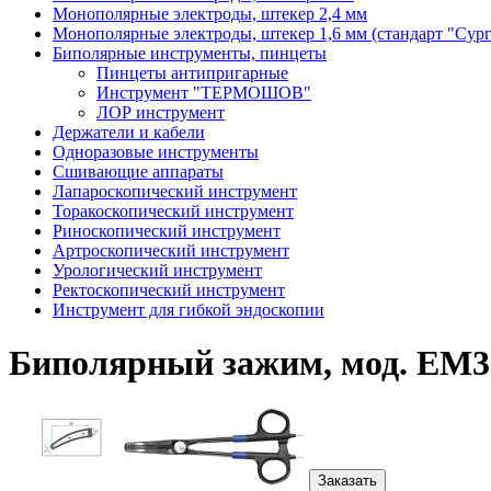
Монополярные электроды, штекер 2,4 мм
Монополярные электроды, штекер 1,6 мм (стандарт "Сур
Биполярные инструменты, пинцеты
Пинцеты антипригарные
Инструмент "ТЕРМОШОВ"
ЛОР инструмент
Держатели и кабели
Одноразовые инструменты
Сшивающие аппараты
Лапароскопический инструмент
Торакоскопический инструмент
Риноскопический инструмент
Артроскопический инструмент
Урологический инструмент
Ректоскопический инструмент
Инструмент для гибкой эндоскопии
Биполярный зажим, мод. ЕМ3
Заказать