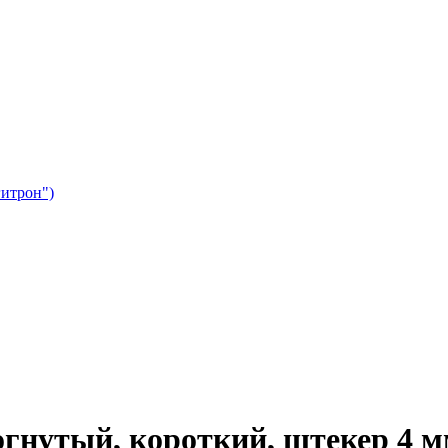
гитрон")
огнутый, короткий, штекер 4 