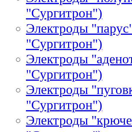
"Сургитрон")
Электроды "парус"
"Сургитрон")
Электроды "аденот
"Сургитрон")
Электроды "пуговк
"Сургитрон")
Электроды "крючек