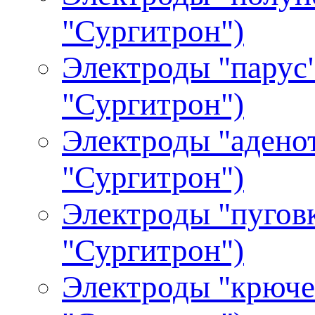
"Сургитрон")
Электроды "парус"
"Сургитрон")
Электроды "аденот
"Сургитрон")
Электроды "пуговк
"Сургитрон")
Электроды "крючек