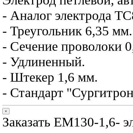
- А
налог электрода TC
- Треугольник 6,35
мм
.
- Сечение проволоки 0
- Удлиненный.
- Штекер 1,6 мм.
-
Стандарт "Сургитрон
×
Заказать EM130-1,6- э