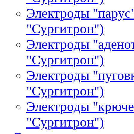
Электроды "парус"
"Сургитрон")
Электроды "аденот
"Сургитрон")
Электроды "пуговк
"Сургитрон")
Электроды "крючек
"Сургитрон")