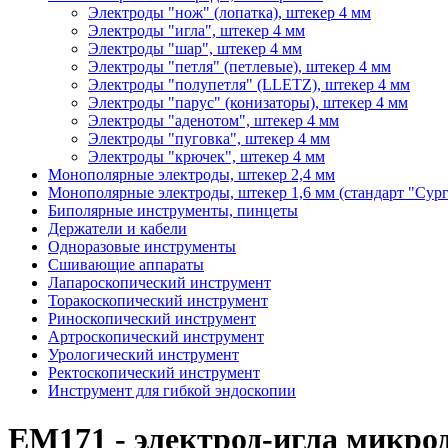
Электроды "нож" (лопатка), штекер 4 мм
Электроды "игла", штекер 4 мм
Электроды "шар", штекер 4 мм
Электроды "петля" (петлевые), штекер 4 мм
Электроды "полупетля" (LLETZ), штекер 4 мм
Электроды "парус" (конизаторы), штекер 4 мм
Электроды "аденотом", штекер 4 мм
Электроды "пуговка", штекер 4 мм
Электроды "крючек", штекер 4 мм
Монополярные электроды, штекер 2,4 мм
Монополярные электроды, штекер 1,6 мм (стандарт "Сур
Биполярные инструменты, пинцеты
Держатели и кабели
Одноразовые инструменты
Сшивающие аппараты
Лапароскопический инструмент
Торакоскопический инструмент
Риноскопический инструмент
Артроскопический инструмент
Урологический инструмент
Ректоскопический инструмент
Инструмент для гибкой эндоскопии
ЕМ171 - электрод-игла микро