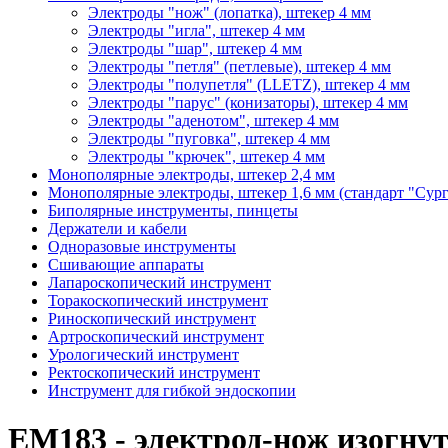
Электроды "нож" (лопатка), штекер 4 мм
Электроды "игла", штекер 4 мм
Электроды "шар", штекер 4 мм
Электроды "петля" (петлевые), штекер 4 мм
Электроды "полупетля" (LLETZ), штекер 4 мм
Электроды "парус" (конизаторы), штекер 4 мм
Электроды "аденотом", штекер 4 мм
Электроды "пуговка", штекер 4 мм
Электроды "крючек", штекер 4 мм
Монополярные электроды, штекер 2,4 мм
Монополярные электроды, штекер 1,6 мм (стандарт "Сур
Биполярные инструменты, пинцеты
Держатели и кабели
Одноразовые инструменты
Сшивающие аппараты
Лапароскопический инструмент
Торакоскопический инструмент
Риноскопический инструмент
Артроскопический инструмент
Урологический инструмент
Ректоскопический инструмент
Инструмент для гибкой эндоскопии
ЕМ183 - электрод-нож изогнут