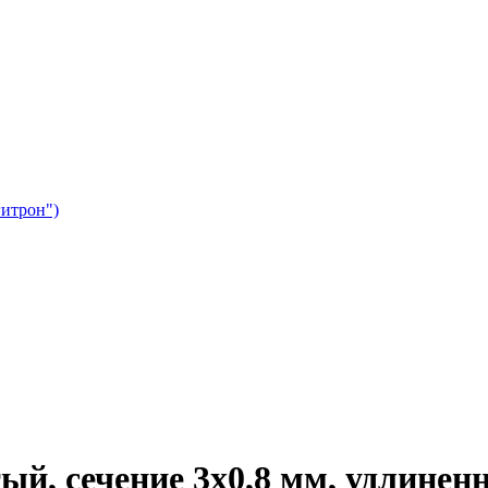
гитрон")
ый, сечение 3х0,8 мм, удлинен