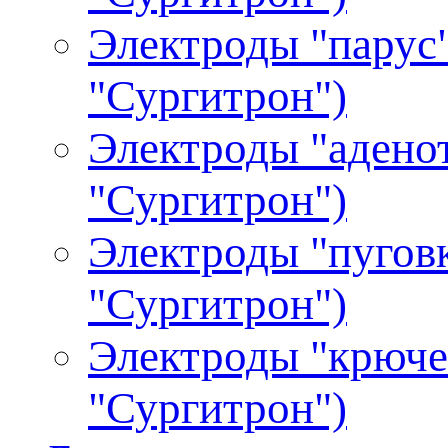
Электроды "парус"
"Сургитрон")
Электроды "аденот
"Сургитрон")
Электроды "пуговк
"Сургитрон")
Электроды "крючек
"Сургитрон")