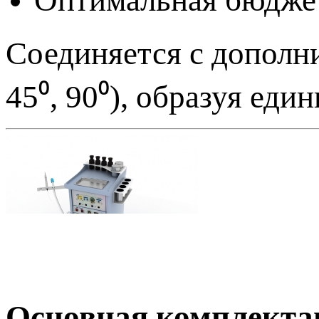
Соединяется с дополн
45⁰, 90⁰), образуя еди
Основная комплекта