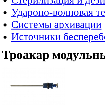
Стерилизация и дез
Удароно-волновая т
Системы архивации
Источники беспереб
Троакар модульны