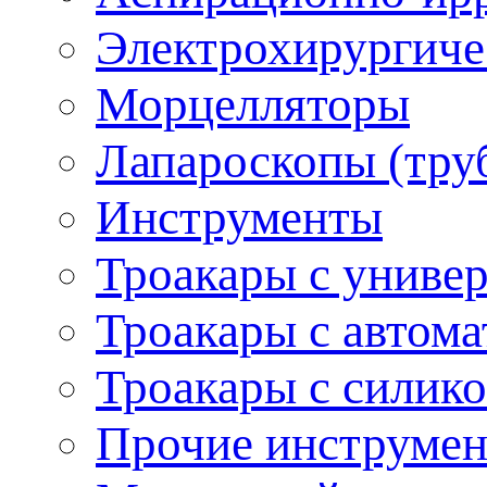
Электрохирургиче
Морцелляторы
Лапароскопы (тру
Инструменты
Троакары с униве
Троакары с автом
Троакары с силик
Прочие инструмен