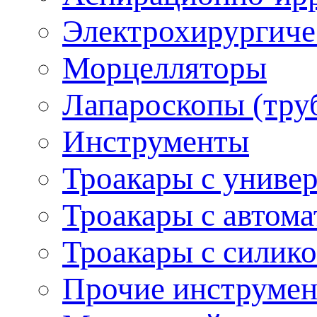
Электрохирургиче
Морцелляторы
Лапароскопы (тру
Инструменты
Троакары с униве
Троакары с автом
Троакары с силик
Прочие инструмен