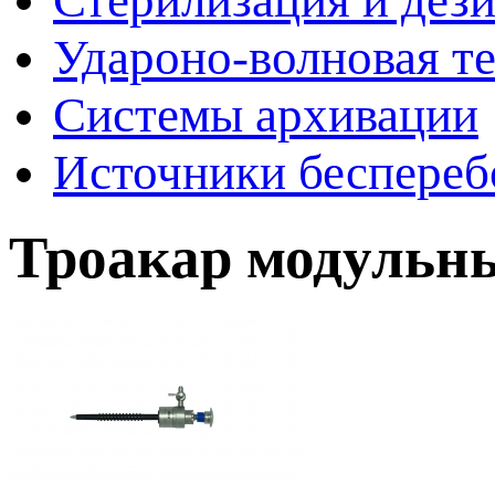
Стерилизация и дез
Удароно-волновая т
Системы архивации
Источники беспереб
Троакар модульны