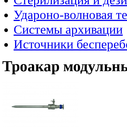
Стерилизация и дез
Удароно-волновая т
Системы архивации
Источники беспереб
Троакар модульны