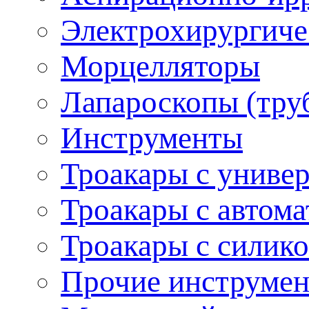
Электрохирургиче
Морцелляторы
Лапароскопы (тру
Инструменты
Троакары с униве
Троакары с автом
Троакары с силик
Прочие инструмен