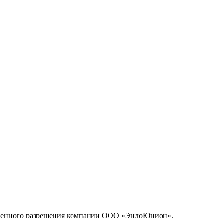
исьменного разрешения компании ООО «ЭндоЮнион».