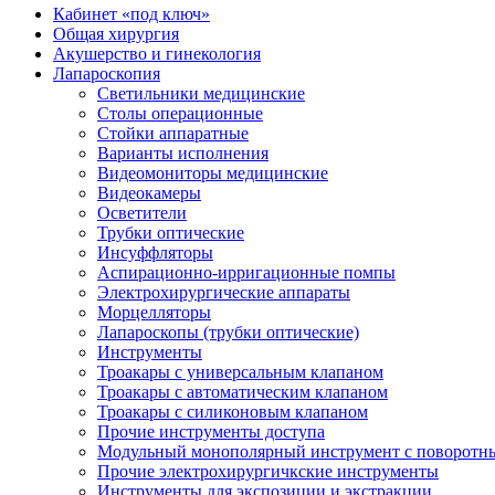
Кабинет «под ключ»
Общая хирургия
Акушерство и гинекология
Лапароскопия
Светильники медицинские
Столы операционные
Стойки аппаратные
Варианты исполнения
Видеомониторы медицинские
Видеокамеры
Осветители
Трубки оптические
Инсуффляторы
Аспирационно-ирригационные помпы
Электрохирургические аппараты
Морцелляторы
Лапароскопы (трубки оптические)
Инструменты
Троакары с универсальным клапаном
Троакары с автоматическим клапаном
Троакары с силиконовым клапаном
Прочие инструменты доступа
Модульный монополярный инструмент с поворотн
Прочие электрохирургичкские инструменты
Инструменты для экспозиции и экстракции