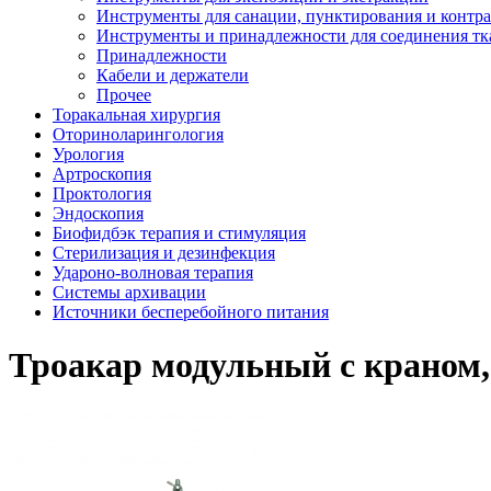
Инструменты для санации, пунктирования и контр
Инструменты и принадлежности для соединения тк
Принадлежности
Кабели и держатели
Прочее
Торакальная хирургия
Оториноларингология
Урология
Артроскопия
Проктология
Эндоскопия
Биофидбэк терапия и стимуляция
Стерилизация и дезинфекция
Удароно-волновая терапия
Системы архивации
Источники бесперебойного питания
Троакар модульный с краном, 