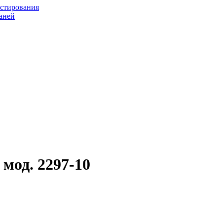
астирования
аней
мод. 2297-10