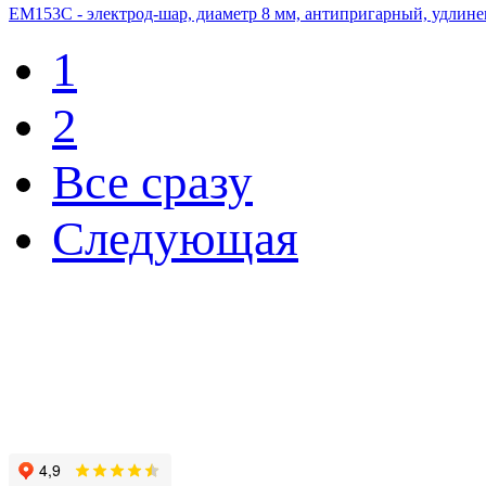
ЕМ153С - электрод-шар, диаметр 8 мм, антипригарный, удлин
1
2
Все сразу
Следующая