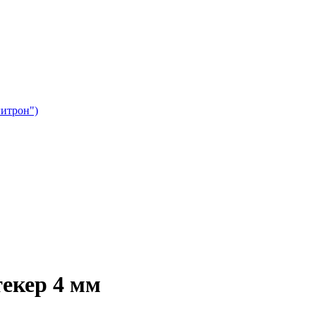
гитрон")
екер 4 мм